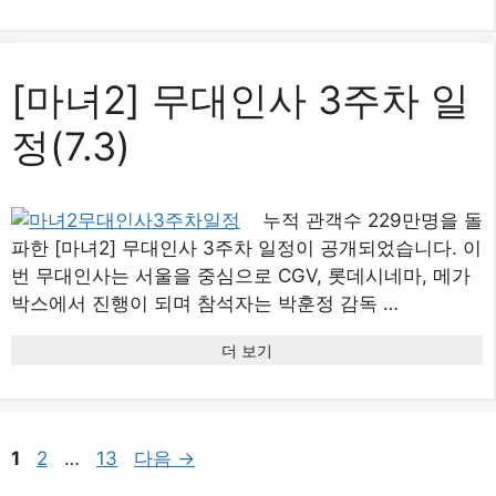
[마녀2] 무대인사 3주차 일
정(7.3)
누적 관객수 229만명을 돌
파한 [마녀2] 무대인사 3주차 일정이 공개되었습니다. 이
번 무대인사는 서울을 중심으로 CGV, 롯데시네마, 메가
박스에서 진행이 되며 참석자는 박훈정 감독 …
더 보기
페
페
페
1
2
…
13
다음
→
이
이
이