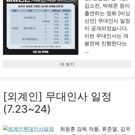
김소진, 박해준 등이
출연하는 영화 [비상
선언] 무대인사 일정
이 공개되었습니다.
이번 무대인사는 개
봉전에 진행한다는
…
더 보기
[외계인] 무대인사 일정
(7.23~24)
최동훈 감독 작품, 류준열, 김우