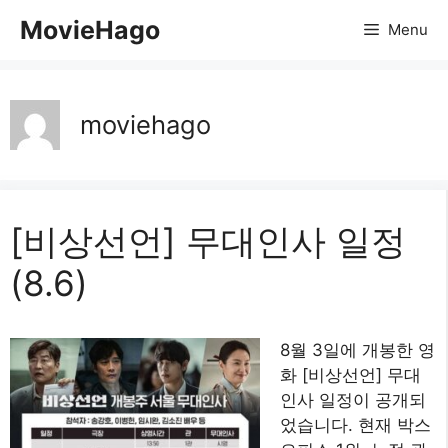
컨
MovieHago
Menu
텐
츠
로
건
moviehago
너
뛰
기
[비상선언] 무대인사 일정
(8.6)
8월 3일에 개봉한 영
화 [비상선언] 무대
인사 일정이 공개되
었습니다. 현재 박스