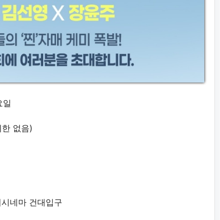
요일
한 없음)
데시네마 건대입구