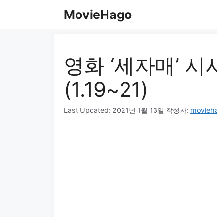
컨
MovieHago
텐
츠
로
건
영화 ‘세자매’ 시
너
뛰
(1.19~21)
기
Last Updated:
2021년 1월 13일
작성자:
movieh