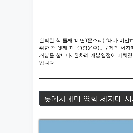
완벽한 척 둘째 ‘미연’(문소리) “내가 미안하
취한 척 셋째 ‘미옥’(장윤주).. 문제적 세
개봉을 합니다. 한차례 개봉일정이 미뤄졌
입니다.
롯데시네마 영화 세자매 시사회