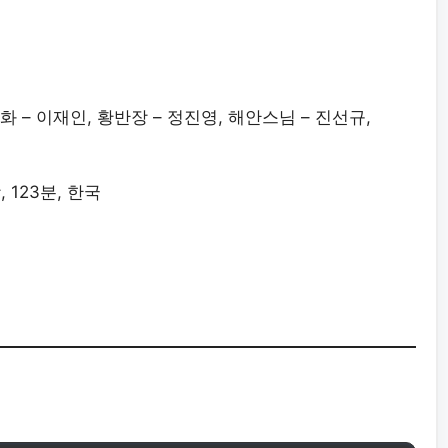
금화 – 이재인, 황반장 – 정진영, 해안스님 – 진선규,
, 123분, 한국