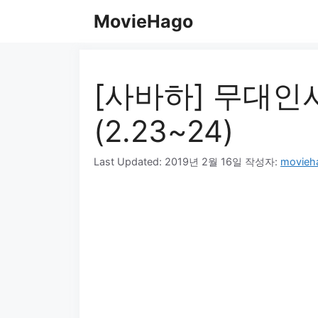
컨
MovieHago
텐
츠
로
건
[사바하] 무대인
너
뛰
(2.23~24)
기
Last Updated:
2019년 2월 16일
작성자:
movieh