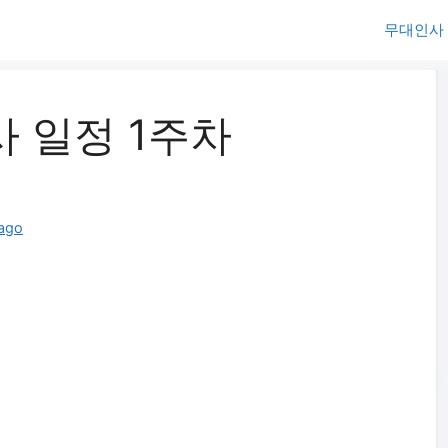
무대인사
사 일정 1주차
ago