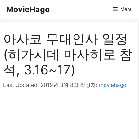
컨
MovieHago
Menu
텐
츠
로
아사코 무대인사 일정
건
너
(히가시데 마사히로 참
뛰
기
석, 3.16~17)
Last Updated:
2019년 3월 8일
작성자:
moviehago