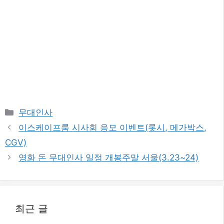
카
무대인사
테
이스케이프룸 시사회 응모 이벤트(롯시, 메가박스,
고
CGV)
리
영화 돈 무대인사 일정 개봉주말 서울(3.23~24)
최근 글