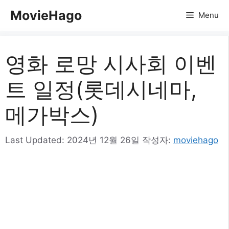
컨
MovieHago
Menu
텐
츠
로
영화 로망 시사회 이벤
건
너
트 일정(롯데시네마,
뛰
기
메가박스)
Last Updated:
2024년 12월 26일
작성자:
moviehago