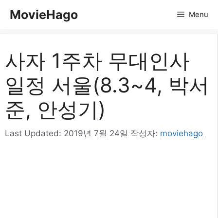
컨
MovieHago
Menu
텐
츠
로
사자 1주차 무대인사
건
너
일정 서울(8.3~4, 박서
뛰
기
준, 안성기)
Last Updated:
2019년 7월 24일
작성자:
moviehago