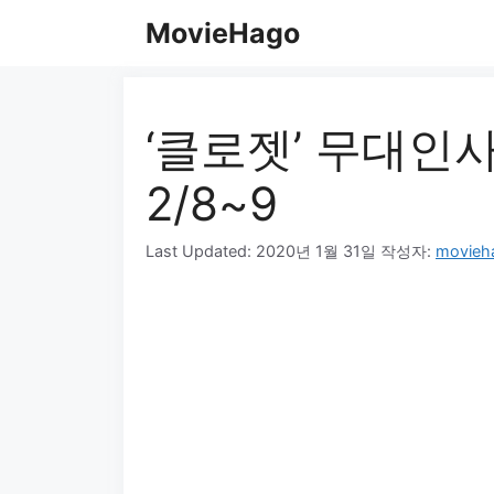
컨
MovieHago
텐
츠
로
건
‘클로젯’ 무대인사
너
뛰
2/8~9
기
Last Updated:
2020년 1월 31일
작성자:
movieh